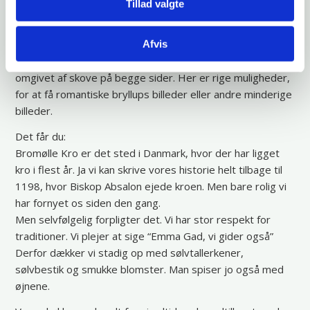
lokalerne er tilknyttet en dejlig terrasse, hvor man om
Tillad valgte
sommeren, kan nyde f.eks. velkomstdrinken og/eller
kaffen.
Afvis
Vi ligger i noget af det smukkeste af Danmarks natur,
omgivet af skove på begge sider. Her er rige muligheder,
for at få romantiske bryllups billeder eller andre minderige
billeder.
Det får du:
Bromølle Kro er det sted i Danmark, hvor der har ligget
kro i flest år. Ja vi kan skrive vores historie helt tilbage til
1198, hvor Biskop Absalon ejede kroen. Men bare rolig vi
har fornyet os siden den gang.
Men selvfølgelig forpligter det. Vi har stor respekt for
traditioner. Vi plejer at sige “Emma Gad, vi gider også”
Derfor dækker vi stadig op med sølvtallerkener,
sølvbestik og smukke blomster. Man spiser jo også med
øjnene.