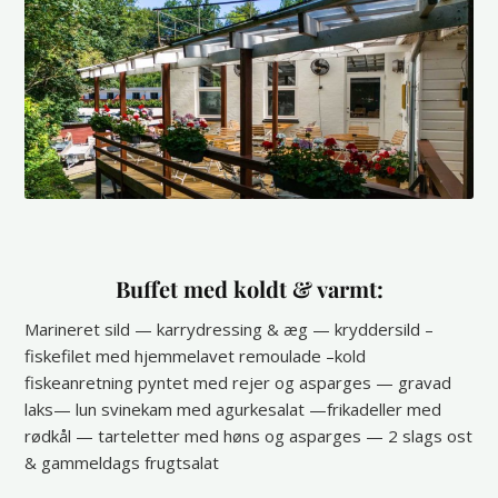
Buffet med koldt & varmt:
Marineret sild — karrydressing & æg — kryddersild –
fiskefilet med hjemmelavet remoulade –kold
fiskeanretning pyntet med rejer og asparges — gravad
laks— lun svinekam med agurkesalat —frikadeller med
rødkål — tarteletter med høns og asparges — 2 slags ost
& gammeldags frugtsalat