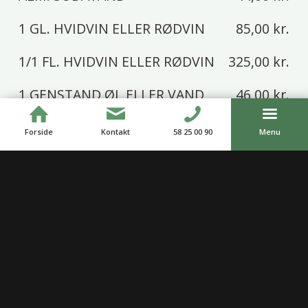
1 GL. HVIDVIN ELLER RØDVIN
85,00 kr.
1/1 FL. HVIDVIN ELLER RØDVIN
325,00 kr.
1 GENSTAND ØL ELLER VAND
46,00 kr.
1 GENSTAND ØL, VAND ELLER GL.
65,00 kr.
Forside
Kontakt
58 25 00 90
Menu
VIN
SNAPS 3 CL.
50,00 kr.
ISVAND TIL ALLE
18,00 kr.
per person
KAFFE OG TE
49,00 kr.
LAGKAGE
55,00 kr.