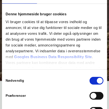
Denne hjemmeside bruger cookies
Vi bruger cookies til at tilpasse vores indhold og
annoncer, til at vise dig funktioner til sociale medier og til
at analysere vores trafik. Vi deler også oplysninger om
din brug af vores hjemmeside med vores partnere inden
for sociale medier, annonceringspartnere og
analysepartnere. Vi indsamler data i overensstemmelse
med
Googles Business Data Responsibility Site
.
Vores partnere kan kombinere disse data med andre
oplysninger, du har givet dem, eller som de har indsamlet
fra din brug af deres tjenester.
Samtykkevalg
Se Cookie & Privatlivspolitik
her
Nødvendig
Vort motto er
Præferencer
”Vi lever af at gæsterne kommer igen”