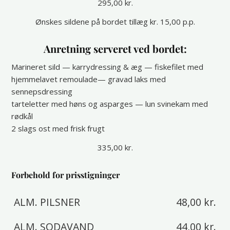
295,00 kr.
Ønskes sildene på bordet tillæg kr. 15,00 p.p.
Anretning serveret ved bordet:
Marineret sild — karrydressing & æg — fiskefilet med
hjemmelavet remoulade— gravad laks med
sennepsdressing
tarteletter med høns og asparges — lun svinekam med
rødkål
2 slags ost med frisk frugt
335,00 kr.
Forbehold for prisstigninger
ALM. PILSNER
48,00 kr.
ALM. SODAVAND
44,00 kr.