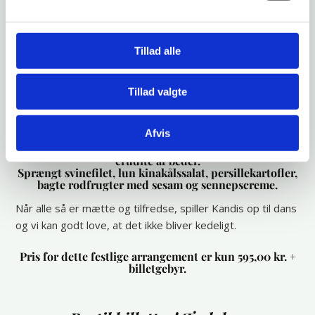
livsglæde”
Kandis er altid leveringsdygtige i en god fest.
Tillad alle
De gør ikke noget halvt, men leverer altid varen. Det er
nok derfor, at Kandis er Danmarks ubestridte
populæreste orkester.
Tillad valgte
Vi starter med en dejlig menu bestående af:
Afvis
Torskerillette, kapersmayo, salat, brødcroutoner,
crûditè af beder.
Sprængt svinefilet, lun kinakålssalat, persillekartofler,
bagte rodfrugter med sesam og sennepscreme.
Når alle så er mætte og tilfredse, spiller Kandis op til dans
og vi kan godt love, at det ikke bliver kedeligt.
Pris for dette festlige arrangement er kun 595,00 kr. +
billetgebyr.