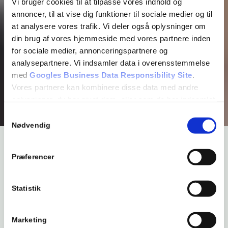
Vi bruger cookies til at tilpasse vores indhold og
annoncer, til at vise dig funktioner til sociale medier og til
at analysere vores trafik. Vi deler også oplysninger om
din brug af vores hjemmeside med vores partnere inden
for sociale medier, annonceringspartnere og
analysepartnere. Vi indsamler data i overensstemmelse
med
Googles Business Data Responsibility Site
.
Vores partnere kan kombinere disse data med andre
oplysninger, du har givet dem, eller som de har indsamlet
fra din brug af deres tjenester.
Samtykkevalg
Se Cookie & Privatlivspolitik
her
Nødvendig
Fredag den 08. januar 2027 kl.
Præferencer
18,00
Statistik
Gæster de 5 friske fyre endnu engang Bromølle Kro, som
de selv betegner som deres sjællandske hjem. For os på
kroen, er det også altid noget helt særligt, når det er dem
Marketing
der kommer. Det passer bestemt at “de er rejsende i