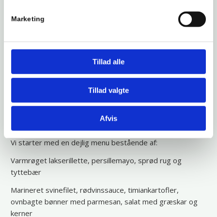
en kæmpe succes og derfor skal vi jo selvfølgelig have
dem igen.
Marketing
Drengene er stærkt inspireret af det folkekære band De
Gyldne Løver, der fra sidst i 60’erne og frem hittede med
oversættelser af the Dubliners’ traditionelle irske
Tillad alle
folkesange.
De har en forkærlighed for alkohol og utroskab, og de
hænger sig ikke i detaljerne, når de præsenterer deres
Tillad valgte
fortolkning af sange som: “Hjemmebrænderiet”, “Ved
haw’et – ved haw’et” og “Jeg er ikke som de andre”. Så vi
Afvis
kan godt love, at det ikke bliver kedeligt.
Vi starter med en dejlig menu bestående af:
Varmrøget lakserillette, persillemayo, sprød rug og
tyttebær
Marineret svinefilet, rødvinssauce, timiankartofler,
ovnbagte bønner med parmesan, salat med græskar og
kerner