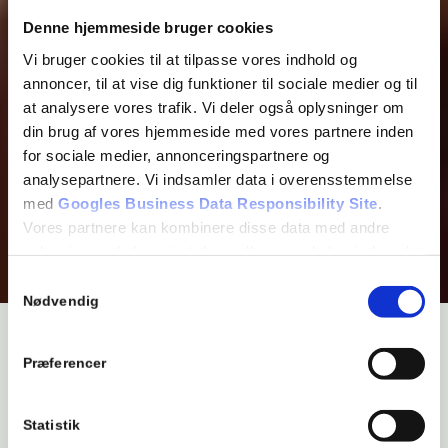
Denne hjemmeside bruger cookies
Vi bruger cookies til at tilpasse vores indhold og
annoncer, til at vise dig funktioner til sociale medier og til
at analysere vores trafik. Vi deler også oplysninger om
din brug af vores hjemmeside med vores partnere inden
for sociale medier, annonceringspartnere og
analysepartnere. Vi indsamler data i overensstemmelse
med
Googles Business Data Responsibility Site
.
Vores partnere kan kombinere disse data med andre
oplysninger, du har givet dem, eller som de har indsamlet
fra din brug af deres tjenester.
Samtykkevalg
Se Cookie & Privatlivspolitik
her
Nødvendig
Fredag den 20. november 2026 kl.
Præferencer
18,00
Statistik
Det er nu 2. gang drengene gæster os. Sidste gang var